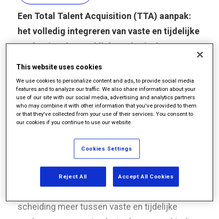
Een Total Talent Acquisition (TTA) aanpak:
het volledig integreren van vaste en tijdelijke
professionals. Het klinkt zo logisch. We
hebben het er al jaren over, toch zijn er maar
This website uses cookies
een handjevol organisaties in de Benelux die
We use cookies to personalize content and ads, to provide social media
features and to analyze our traffic. We also share information about your
hun workforce op deze manier hebben
use of our site with our social media, advertising and analytics partners
ingericht. Terwijl TTA een oplossing is om de
who may combine it with other information that you've provided to them
or that they've collected from your use of their services. You consent to
schaarste op de arbeidsmarkt het hoofd te
our cookies if you continue to use our website.
bieden. Werven van talent op basis van skills
Cookies Settings
in plaats van contractvorm is de sleutel.
TTA is een aanpak voor het aan elkaar koppelen
Reject All
Accept All Cookies
van vraag en aanbod van werk. Dus: geen
scheiding meer tussen vaste en tijdelijke