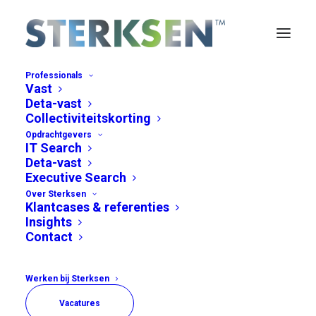
Professionals
Vast
Deta-vast
Collectiviteitskorting
TTA in 2023: Breek
Opdrachtgevers
IT Search
traditionele HR & Inkoop-
Deta-vast
Executive Search
silo’s af
Over Sterksen
Klantcases & referenties
Insights
Contact
Werken bij Sterksen
Vacatures